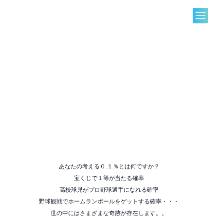
0.1
%
の挑戦。
あなたの考える０.１％とは何ですか？
宝くじで１等が当たる確率
高校球児がプロ野球選手になれる確率
野球観戦でホームランボールをゲットする確率・・・
世の中にはさまざまな奇跡が存在します。。