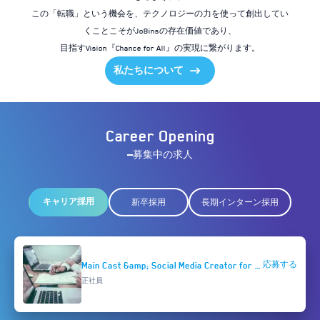
この「転職」という機会を、テクノロジーの力を使って創出してい
くことこそがJoBinsの存在価値であり、
目指すVision『Chance for All』の実現に繋がります。
私たちについて
Career Opening
募集中の求人
キャリア採用
新卒採用
長期インターン採用
Main Cast &amp; Social Media Creator for YouTube &amp; Social Media (SNS)
応募する
正社員