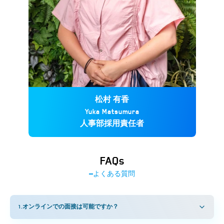
松村 有香
Yuka Matsumura
人事部採用責任者
FAQs
よくある質問
1
.
オンラインでの面接は可能ですか？